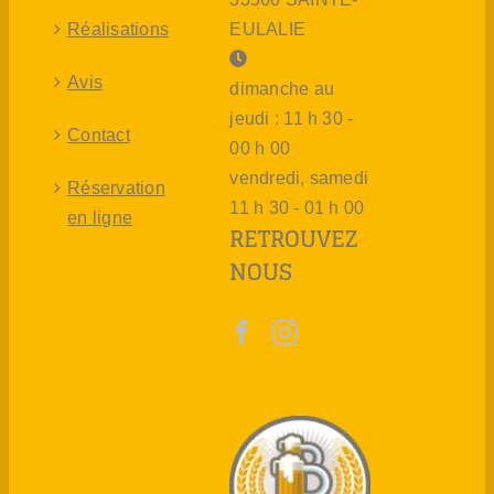
Réalisations
EULALIE
Avis
dimanche au
jeudi : 11 h 30 -
Contact
00 h 00
vendredi, samedi
Réservation
11 h 30 - 01 h 00
en ligne
RETROUVEZ
NOUS