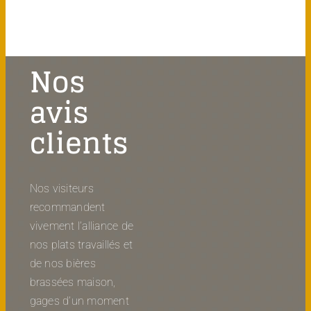
Nos
avis
clients
Nos visiteurs
recommandent
vivement l’alliance de
nos plats travaillés et
de nos bières
brassées maison,
gages d’un moment