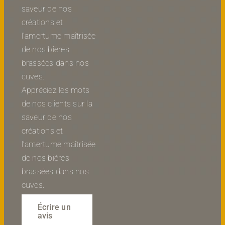
saveur de nos
créations et
l’amertume maîtrisée
de nos bières
brassées dans nos
cuves.
Appréciez les mots
de nos clients sur la
saveur de nos
créations et
l’amertume maîtrisée
de nos bières
brassées dans nos
cuves.
Écrire un
avis